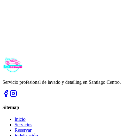
Serrano 30
,
Santiago Centro
Lun–Vie:
07:30
–
18:00
Sábado: Cerrado
Domingo: Cerrado
+56 9 5835 2044
Cómo llegar
Reservar
Servicio profesional de lavado y detailing en Santiago Centro.
Sitemap
Inicio
Servicios
Reservar
Fidelización