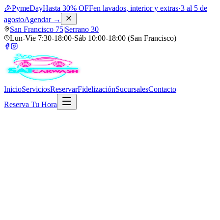
🎉
PymeDay
Hasta 30% OFF
en lavados, interior y extras
·
3 al 5 de
agosto
Agendar
→
San Francisco 75
|
Serrano 30
Lun-Vie 7:30-18:00
·
Sáb 10:00-18:00 (San Francisco)
Inicio
Servicios
Reservar
Fidelización
Sucursales
Contacto
Reserva Tu Hora