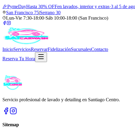
🎉
PymeDay
Hasta 30% OFF
en lavados, interior y extras
·
3 al 5 de ag
San Francisco 75
|
Serrano 30
Lun-Vie 7:30-18:00
·
Sáb 10:00-18:00 (San Francisco)
Inicio
Servicios
Reservar
Fidelización
Sucursales
Contacto
Reserva Tu Hora
Servicio profesional de lavado y detailing en Santiago Centro.
Sitemap